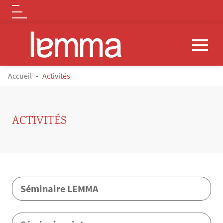
Logo
Aller au contenu principal
FIL D'ARIANE
Accueil
Activités
ACTIVITÉS
Contenu
Séminaire LEMMA