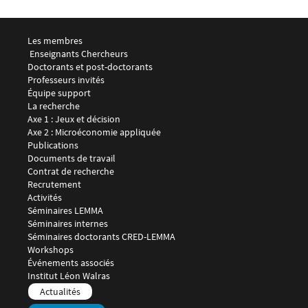
Menu footer LEMMA 1
Les membres
 Enseignants Chercheurs
Doctorants et post-doctorants
Professeurs invités
Équipe support
Menu footer LEMMA 2
La recherche
Axe 1 : Jeux et décision
Axe 2 : Microéconomie appliquée
Publications
Documents de travail
Contrat de recherche
Recrutement
Menu footer LEMMA 3
Activités
Séminaires LEMMA
Séminaires internes
Séminaires doctorants CRED-LEMMA
Workshops
Événements associés
Menu footer LEMMA 4
Institut Léon Walras
Menu footer LEMMA 5
Actualités