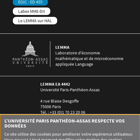
EGIC - ED 455
Labex MME-DII
Le LEMMA sur HAL
LEMMA
Laboratoire d'économie
mathématique et de microéconomie
appliquée Language
LEMMA EA 4442
Université Paris-Panthéon-Assas
4 rue Blaise Desgoffe
75006 Paris
Tél. : +33 (0)1 70 23 20 06
Contact :
Laurence Guez-Arzt
L'UNIVERSITÉ PARIS PANTHÉON-ASSAS RESPECTE VOS
Menu RS LEMMA
DONNÉES
Ce site utilise des cookies pour améliorer votre expérience utilisateur.
Vous pouvez à tout moment modifier votre gestion des cookies.