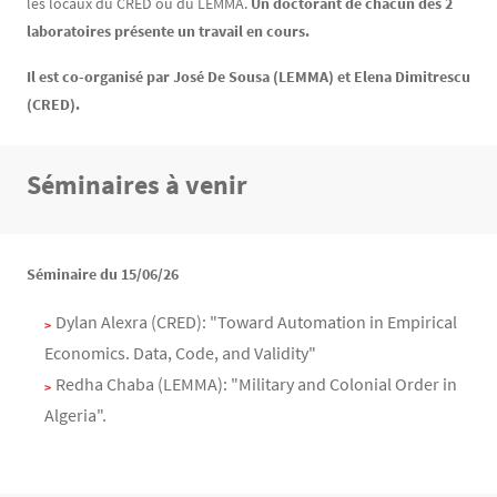
les locaux du CRED ou du LEMMA.
Un doctorant de chacun des 2
laboratoires présente un travail en cours.
Il est co-organisé par José De Sousa (LEMMA) et Elena Dimitrescu
(CRED).
Séminaires à venir
Texte
Texte
Séminaire du 15/06/26
Dylan Alexra (CRED): "Toward Automation in Empirical
Economics. Data, Code, and Validity"
Redha Chaba (LEMMA): "Military and Colonial Order in
Algeria".