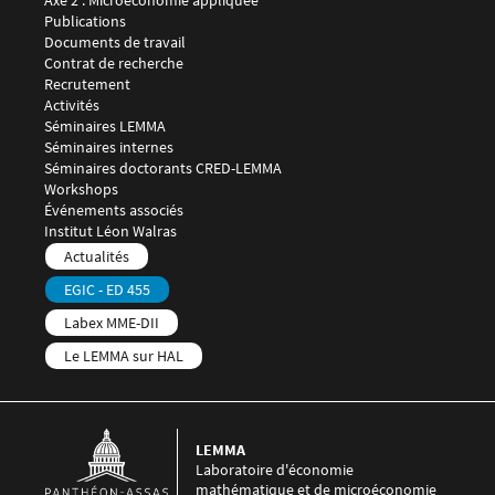
Axe 2 : Microéconomie appliquée
Publications
Documents de travail
Contrat de recherche
Recrutement
Menu footer LEMMA 3
Activités
Séminaires LEMMA
Séminaires internes
Séminaires doctorants CRED-LEMMA
Workshops
Événements associés
Menu footer LEMMA 4
Institut Léon Walras
Menu footer LEMMA 5
Actualités
EGIC - ED 455
Labex MME-DII
Le LEMMA sur HAL
LEMMA
Laboratoire d'économie
mathématique et de microéconomie