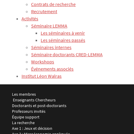
Contrats de recherche
Recrutement
Activités
Séminaire LEMMA
Les séminaires à venir
Les séminaires passés
Séminaires internes
Séminaire doctorants CRED-LEMMA
Workshops
Événements associés
Institut Léon Walras
Menu footer LEMMA 1
Les membres
 Enseignants Chercheurs
Doctorants et post-doctorants
Professeurs invités
Équipe support
Menu footer LEMMA 2
La recherche
Axe 1 : Jeux et décision