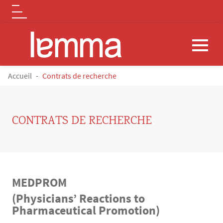
Logo
Aller au contenu principal
FIL D'ARIANE
Accueil
Contrats de recherche
CONTRATS DE RECHERCHE
MEDPROM
Contenu
Texte
(Physicians’ Reactions to
Pharmaceutical Promotion)