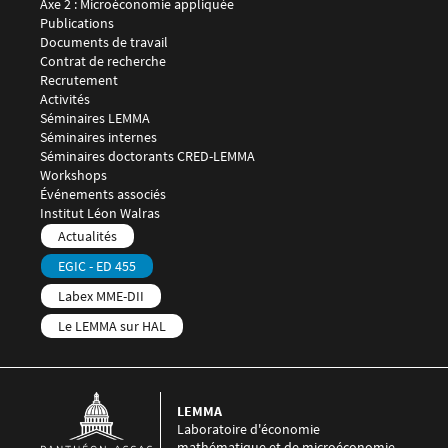
Axe 2 : Microéconomie appliquée
Publications
Documents de travail
Contrat de recherche
Recrutement
Menu footer LEMMA 3
Activités
Séminaires LEMMA
Séminaires internes
Séminaires doctorants CRED-LEMMA
Workshops
Événements associés
Menu footer LEMMA 4
Institut Léon Walras
Menu footer LEMMA 5
Actualités
EGIC - ED 455
Labex MME-DII
Le LEMMA sur HAL
LEMMA
Laboratoire d'économie
mathématique et de microéconomie