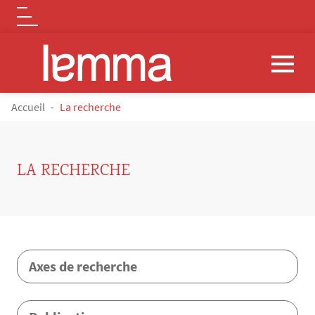
Logo
Aller au contenu principal
FIL D'ARIANE
Accueil
La recherche
LA RECHERCHE
Contenu
Axes de recherche