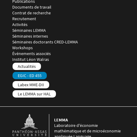
Publications
Documents de travail
Contrat de recherche
Recrutement
Menu footer LEMMA 3
Activités
Séminaires LEMMA
Séminaires internes
Séminaires doctorants CRED-LEMMA
Workshops
Événements associés
Menu footer LEMMA 4
Institut Léon Walras
Menu footer LEMMA 5
Actualités
EGIC - ED 455
Labex MME-DII
Le LEMMA sur HAL
LEMMA
Laboratoire d'économie
mathématique et de microéconomie
appliquée Language