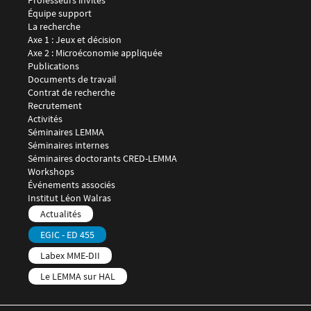
Professeurs invités
Équipe support
Menu footer LEMMA 2
La recherche
Axe 1 : Jeux et décision
Axe 2 : Microéconomie appliquée
Publications
Documents de travail
Contrat de recherche
Recrutement
Menu footer LEMMA 3
Activités
Séminaires LEMMA
Séminaires internes
Séminaires doctorants CRED-LEMMA
Workshops
Événements associés
Menu footer LEMMA 4
Institut Léon Walras
Menu footer LEMMA 5
Actualités
EGIC - ED 455
Labex MME-DII
Le LEMMA sur HAL