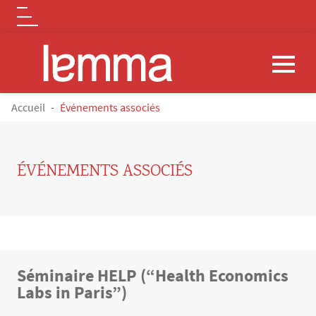
Logo
Aller au contenu principal
FIL D'ARIANE
Accueil
Événements associés
ÉVÉNEMENTS ASSOCIÉS
Contenu
Séminaire HELP (“Health Economics
Texte
Labs in Paris”)