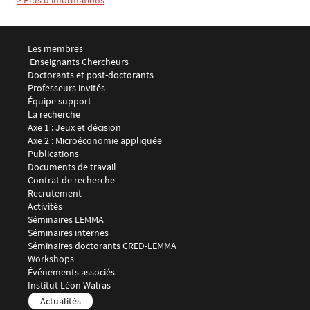
> Plus d'informations
Menu footer LEMMA 1
Les membres
 Enseignants Chercheurs
Doctorants et post-doctorants
Professeurs invités
Équipe support
Menu footer LEMMA 2
La recherche
Axe 1 : Jeux et décision
Axe 2 : Microéconomie appliquée
Publications
Documents de travail
Contrat de recherche
Recrutement
Menu footer LEMMA 3
Activités
Séminaires LEMMA
Séminaires internes
Séminaires doctorants CRED-LEMMA
Workshops
Événements associés
Menu footer LEMMA 4
Institut Léon Walras
Menu footer LEMMA 5
Actualités