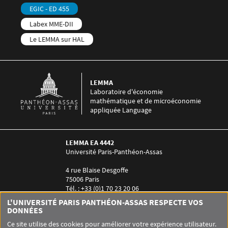
EGIC - ED 455
Labex MME-DII
Le LEMMA sur HAL
LEMMA
Laboratoire d'économie
mathématique et de microéconomie
appliquée Language
LEMMA EA 4442
Université Paris-Panthéon-Assas
4 rue Blaise Desgoffe
75006 Paris
Tél. : +33 (0)1 70 23 20 06
Contact :
Laurence Guez-Arzt
L'UNIVERSITÉ PARIS PANTHÉON-ASSAS RESPECTE VOS
Menu RS LEMMA
DONNÉES
Ce site utilise des cookies pour améliorer votre expérience utilisateur.