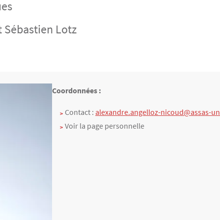
ues
t Sébastien Lotz
Texte
Coordonnées :
Contact :
alexandre.angelloz-nicoud@assas-uni
Voir la page personnelle