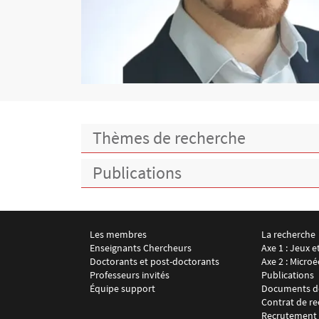
Thèmes de recherche
Publications
Les membres
La recherche
Menu footer LEMMA 1
Menu foote
Enseignants Chercheurs
Axe 1 : Jeux e
Doctorants et post-doctorants
Axe 2 : Micr
Professeurs invités
Publications
Équipe support
Documents de
Contrat de r
Recrutement