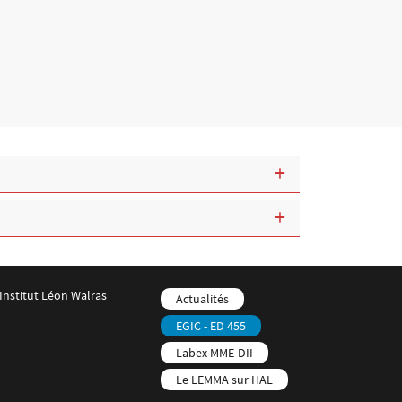
Institut Léon Walras
Menu footer LEMMA 4
Menu footer LEMMA 5
Actualités
EGIC - ED 455
Labex MME-DII
Le LEMMA sur HAL