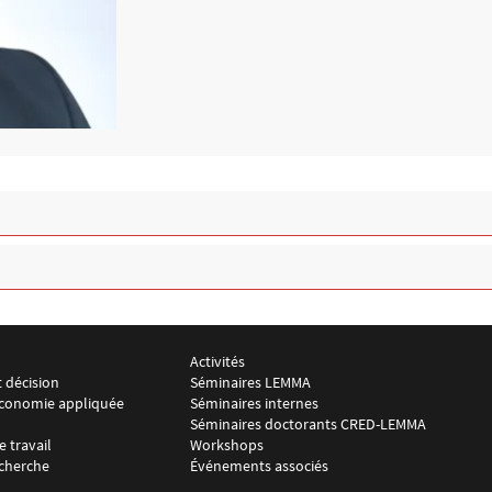
Activités
r LEMMA 2
Menu footer LEMMA 3
t décision
Séminaires LEMMA
oéconomie appliquée
Séminaires internes
Séminaires doctorants CRED-LEMMA
 travail
Workshops
echerche
Événements associés