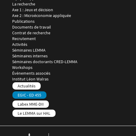
Menu footer LEMMA 2
La recherche
Axe 1 : Jeux et décision
Axe 2 : Microéconomie appliquée
Publications
Documents de travail
Contrat de recherche
Recrutement
Menu footer LEMMA 3
Activités
Séminaires LEMMA
Séminaires internes
Séminaires doctorants CRED-LEMMA
Workshops
Événements associés
Menu footer LEMMA 4
Institut Léon Walras
Menu footer LEMMA 5
Actualités
EGIC - ED 455
Labex MME-DII
Le LEMMA sur HAL