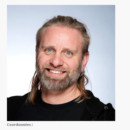
Contenu
Texte
Coordonnées :