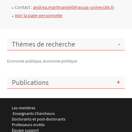
Contact :
andrea.martinangeli@assas-universite.fr
Voir la page personnelle
Thèmes de recherche
Economie publique, économie politique
Publications
Menu footer LEMMA 1
Les membres
 Enseignants Chercheurs
Doctorants et post-doctorants
Professeurs invités
Équipe support