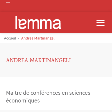
Logo
Aller au contenu principal
FIL D'ARIANE
Accueil
Andrea Martinangeli
ANDREA MARTINANGELI
Maitre de conférences en sciences
économiques