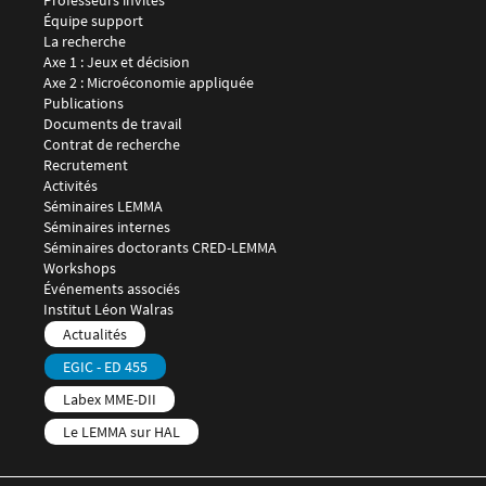
Professeurs invités
Équipe support
Menu footer LEMMA 2
La recherche
Axe 1 : Jeux et décision
Axe 2 : Microéconomie appliquée
Publications
Documents de travail
Contrat de recherche
Recrutement
Menu footer LEMMA 3
Activités
Séminaires LEMMA
Séminaires internes
Séminaires doctorants CRED-LEMMA
Workshops
Événements associés
Menu footer LEMMA 4
Institut Léon Walras
Menu footer LEMMA 5
Actualités
EGIC - ED 455
Labex MME-DII
Le LEMMA sur HAL