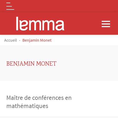
Logo
Aller au contenu principal
FIL D'ARIANE
Accueil
Benjamin Monet
BENJAMIN MONET
Maître de conférences en
mathématiques