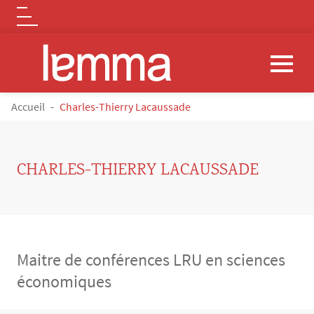
Logo
Aller au contenu principal
FIL D'ARIANE
Accueil
Charles-Thierry Lacaussade
CHARLES-THIERRY LACAUSSADE
Maitre de conférences LRU en sciences
économiques