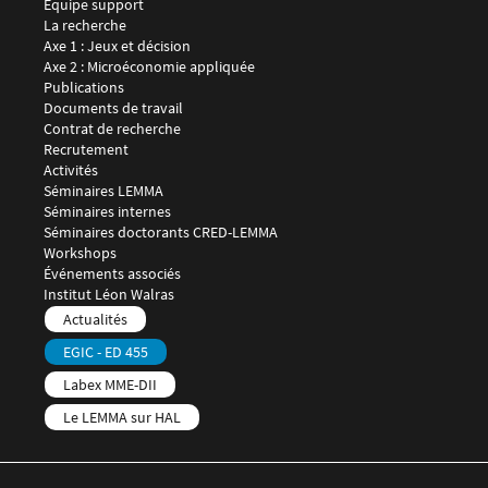
Équipe support
Menu footer LEMMA 2
La recherche
Axe 1 : Jeux et décision
Axe 2 : Microéconomie appliquée
Publications
Documents de travail
Contrat de recherche
Recrutement
Menu footer LEMMA 3
Activités
Séminaires LEMMA
Séminaires internes
Séminaires doctorants CRED-LEMMA
Workshops
Événements associés
Menu footer LEMMA 4
Institut Léon Walras
Menu footer LEMMA 5
Actualités
EGIC - ED 455
Labex MME-DII
Le LEMMA sur HAL