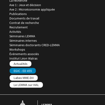
Menu footer LEMMA 2
La recherche
Axe 1 : Jeux et décision
Axe 2 : Microéconomie appliquée
Publications
Documents de travail
Contrat de recherche
Recrutement
Menu footer LEMMA 3
Activités
Séminaires LEMMA
Séminaires internes
Séminaires doctorants CRED-LEMMA
Workshops
Événements associés
Menu footer LEMMA 4
Institut Léon Walras
Menu footer LEMMA 5
Actualités
EGIC - ED 455
Labex MME-DII
Le LEMMA sur HAL
LEMMA