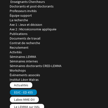
 Enseignants Chercheurs
Doctorants et post-doctorants
Professeurs invités
Équipe support
Menu footer LEMMA 2
La recherche
Axe 1 : Jeux et décision
Axe 2 : Microéconomie appliquée
Publications
Documents de travail
Contrat de recherche
Recrutement
Menu footer LEMMA 3
Activités
Séminaires LEMMA
Séminaires internes
Séminaires doctorants CRED-LEMMA
Workshops
Événements associés
Menu footer LEMMA 4
Institut Léon Walras
Menu footer LEMMA 5
Actualités
EGIC - ED 455
Labex MME-DII
Le LEMMA sur HAL