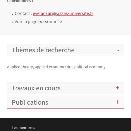
Texte
Coordonnées :
Contact :
eve.ansari@assas-universite.fr
Voir la page personnelle
Thèmes de recherche
Applied theory, applied econometrics, political economy
Travaux en cours
Publications
Menu footer LEMMA 1
Les membres