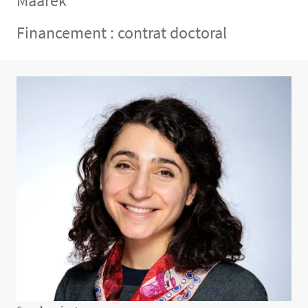
Maarek
Financement : contrat doctoral
Contenu