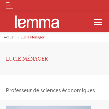
Logo
Aller au contenu principal
FIL D'ARIANE
Accueil
Lucie Ménager
LUCIE MÉNAGER
Professeur de sciences économiques
Contenu