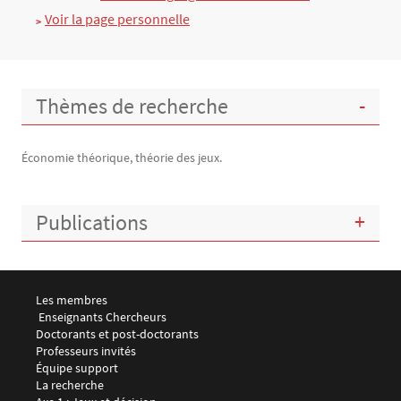
Voir la page personnelle
Thèmes de recherche
Économie théorique, théorie des jeux.
Publications
Menu footer LEMMA 1
Les membres
 Enseignants Chercheurs
Doctorants et post-doctorants
Professeurs invités
Équipe support
Menu footer LEMMA 2
La recherche