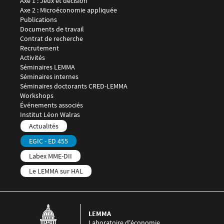
Axe 1 : Jeux et décision
Axe 2 : Microéconomie appliquée
Publications
Documents de travail
Contrat de recherche
Recrutement
Menu footer LEMMA 3
Activités
Séminaires LEMMA
Séminaires internes
Séminaires doctorants CRED-LEMMA
Workshops
Événements associés
Menu footer LEMMA 4
Institut Léon Walras
Menu footer LEMMA 5
Actualités
EGIC - ED 455
Labex MME-DII
Le LEMMA sur HAL
LEMMA
Laboratoire d'économie