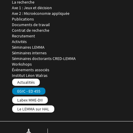
Menu footer LEMMA 2
La recherche
Axe 1 : Jeux et décision
Axe 2 : Microéconomie appliquée
Publications
Documents de travail
Contrat de recherche
Recrutement
Menu footer LEMMA 3
Activités
Séminaires LEMMA
Séminaires internes
Séminaires doctorants CRED-LEMMA
Workshops
Événements associés
Menu footer LEMMA 4
Institut Léon Walras
Menu footer LEMMA 5
Actualités
EGIC - ED 455
Labex MME-DII
Le LEMMA sur HAL