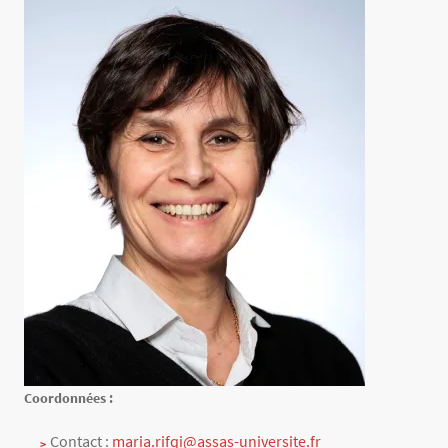
Texte
Coordonnées :
Contact :
maria.rifqi@assas-universite.fr