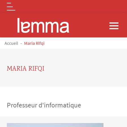
Logo
Aller au contenu principal
FIL D'ARIANE
Accueil
Maria Rifqi
MARIA RIFQI
Professeur d'informatique
Contenu