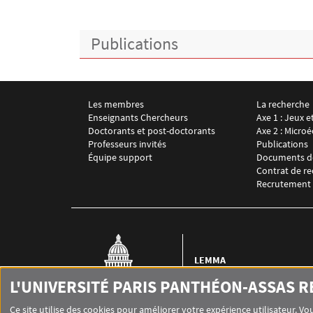
Publications
Les membres
La recherche
Menu footer LEMMA 1
Menu foote
Enseignants Chercheurs
Axe 1 : Jeux e
Doctorants et post-doctorants
Axe 2 : Micr
Professeurs invités
Publications
Équipe support
Documents de
Contrat de r
Recrutement
LEMMA
Laboratoire d'économie
L'UNIVERSITÉ PARIS PANTHÉON-ASSAS 
mathématique et de micro
appliquée Language
Ce site utilise des cookies pour améliorer votre expérience utilisateur. 