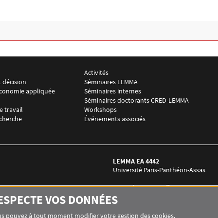
Activités
r LEMMA 2
Menu footer LEMMA 3
t décision
Séminaires LEMMA
oéconomie appliquée
Séminaires internes
Séminaires doctorants CRED-LEMMA
 travail
Workshops
echerche
Événements associés
LEMMA EA 4442
Université Paris-Panthéon-Assas
4 rue Blaise Desgoffe
75006 Paris
RESPECTE VOS DONNÉES
économie
Tél. : +33 (0)1 70 23 20 06
Contact :
Laurence Guez-Arzt
Vous pouvez à tout moment modifier votre gestion des cookies.