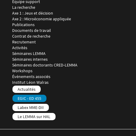
Équipe support
Menu footer LEMMA 2
La recherche
Axe 1 : Jeux et décision
Axe 2 : Microéconomie appliquée
Publications
Documents de travail
Contrat de recherche
Recrutement
Menu footer LEMMA 3
Activités
Séminaires LEMMA
Séminaires internes
Séminaires doctorants CRED-LEMMA
Workshops
Événements associés
Menu footer LEMMA 4
Institut Léon Walras
Menu footer LEMMA 5
Actualités
EGIC - ED 455
Labex MME-DII
Le LEMMA sur HAL