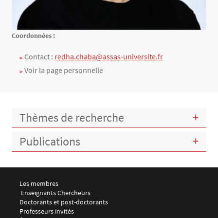
Texte
Coordonnées :
Contact :
redha.chaba@assas-universite.fr
Voir la page personnelle
Thèmes de recherche
Publications
Menu footer LEMMA 1
Les membres
 Enseignants Chercheurs
Doctorants et post-doctorants
Professeurs invités