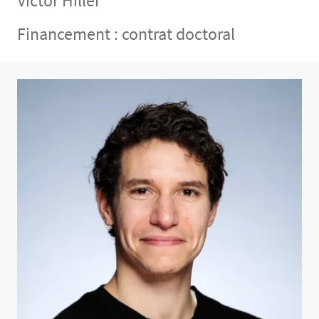
Victor Hiller
Financement : contrat doctoral
Contenu