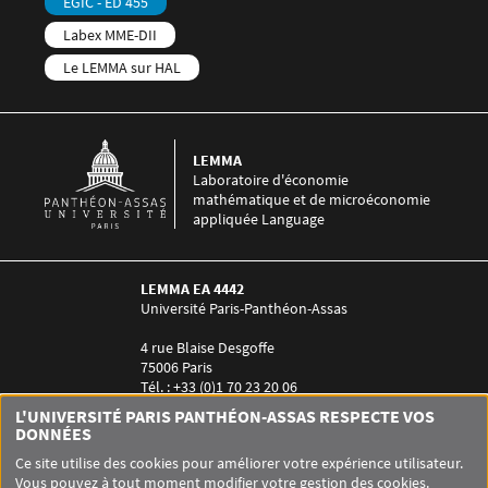
EGIC - ED 455
Labex MME-DII
Le LEMMA sur HAL
LEMMA
Laboratoire d'économie
mathématique et de microéconomie
appliquée Language
LEMMA EA 4442
Université Paris-Panthéon-Assas
4 rue Blaise Desgoffe
75006 Paris
Tél. : +33 (0)1 70 23 20 06
Contact :
Laurence Guez-Arzt
L'UNIVERSITÉ PARIS PANTHÉON-ASSAS RESPECTE VOS
Menu RS LEMMA
DONNÉES
Ce site utilise des cookies pour améliorer votre expérience utilisateur.
Vous pouvez à tout moment modifier votre gestion des cookies.