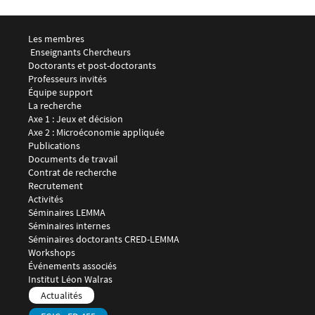
Menu footer LEMMA 1
Les membres
 Enseignants Chercheurs
Doctorants et post-doctorants
Professeurs invités
Équipe support
Menu footer LEMMA 2
La recherche
Axe 1 : Jeux et décision
Axe 2 : Microéconomie appliquée
Publications
Documents de travail
Contrat de recherche
Recrutement
Menu footer LEMMA 3
Activités
Séminaires LEMMA
Séminaires internes
Séminaires doctorants CRED-LEMMA
Workshops
Événements associés
Menu footer LEMMA 4
Institut Léon Walras
Menu footer LEMMA 5
Actualités