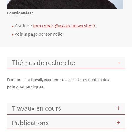
Texte
Coordonnées :
Contact :
tom.robert@assas-universite.fr
Voir la page personnelle
Thèmes de recherche
Economie du travail, économie de la santé, évaluation des
politiques publiques
Travaux en cours
Publications